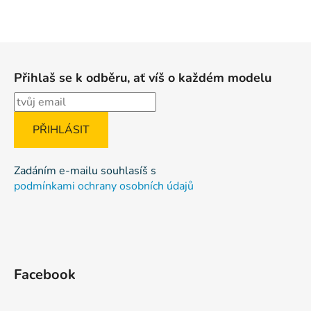
Z
á
Přihlaš se k odběru, ať víš o každém modelu
p
a
t
í
Zadáním e-mailu souhlasíš s
podmínkami ochrany osobních údajů
Facebook