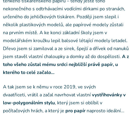
tenkého tiskárenského papíru – tehdy ještě toho
nekonečného s odtrhávacími vodícími dírkami po stranách,
určeného do jehličkových tiskáren. Později jsem slepil i
několik plastikových modelů, ale papírové modely zůstali
na prvním místě. A ke konci základní školy jsem v
modelářském kroužku lepil balsové létající modely letadel.
Dřevo jsem si zamiloval a ze sirek, špejlí a dřívek od nanuků
jsem stavěl vlastní chaloupky a domky až do dospělosti.
A z
toho všeho zůstal mému srdci nejbližší právě papír, u
kterého to celé začalo…
A tak jsem se k němu v roce 2019, ve svých
dvaatřiceti, vrátil a začal navrhovat vlastní
vystřihovánky v
low-polygonálním stylu
, který jsem si oblíbil v
počítačových hrách, a který je
pro papír
naprosto ideální...