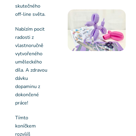
skutečného
off-line světa.
Nabízím pocit
radosti z
vlastnoručně
vytvořeného
uměleckého
díla. A zdravou
dávku
dopaminu z
dokončené
práce!
Tímto
koníčkem
rozvíjíš