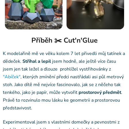
Příběh ✂️ Cut'n'Glue
K modelařině mě ve věku kolem 7 let přivedli můj tatínek a
dědeček.
Stříhal a lepil
jsem hodně, ale ještě více času
jsem jen tak ležel a dlouze prohlížel vystřihovánky z
"Abíček"
, kterých zmínění předci nastřádali asi půl metrový
stoh. Jako dítě mě nejvíce fascinovalo, jak se z něčeho tak
tenkého, jako je papír, může vytvořit
prostorový předmět
.
Právě to rozvinulo mou lásku ke geometrii a prostorovou
představivost.
Experimentoval jsem s vlastními domečky a pevnostmi z