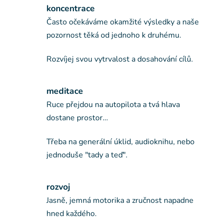
koncentrace
n
Často očekáváme okamžité výsledky a naše
e
pozornost těká od jednoho k druhému.
.
Rozvíjej svou vytrvalost a dosahování cílů.
.
.
meditace
Ruce přejdou na autopilota a tvá hlava
dostane prostor…
Třeba na generální úklid, audioknihu, nebo
jednoduše "tady a teď".
rozvoj
Jasně, jemná motorika a zručnost napadne
hned každého.