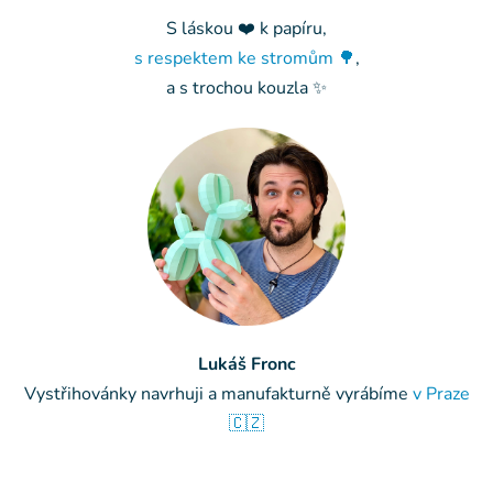
S láskou ❤️ k papíru,
s respektem ke stromům 🌳
,
a s trochou kouzla ✨
Lukáš Fronc
Vystřihovánky navrhuji a manufakturně vyrábíme
v Praze
🇨🇿