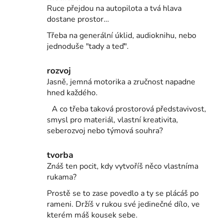
r
Ruce přejdou na autopilota a tvá hlava
v
dostane prostor…
k
Třeba na generální úklid, audioknihu, nebo
y
jednoduše "tady a teď".
v
ý
rozvoj
p
Jasně, jemná motorika a zručnost napadne
i
hned každého.
s
u
A co třeba taková prostorová představivost,
smysl pro materiál, vlastní kreativita,
seberozvoj nebo týmová souhra?
tvorba
Znáš ten pocit, kdy vytvoříš něco vlastníma
rukama?
Prostě se to zase povedlo a ty se plácáš po
rameni. Držíš v rukou své jedinečné dílo, ve
kterém máš kousek sebe.