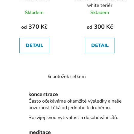
white teriér
Skladem
Skladem
370 Kč
300 Kč
od
od
DETAIL
DETAIL
6
položek celkem
O
v
l
koncentrace
á
Často očekáváme okamžité výsledky a naše
d
pozornost těká od jednoho k druhému.
a
Rozvíjej svou vytrvalost a dosahování cílů.
c
í
p
meditace