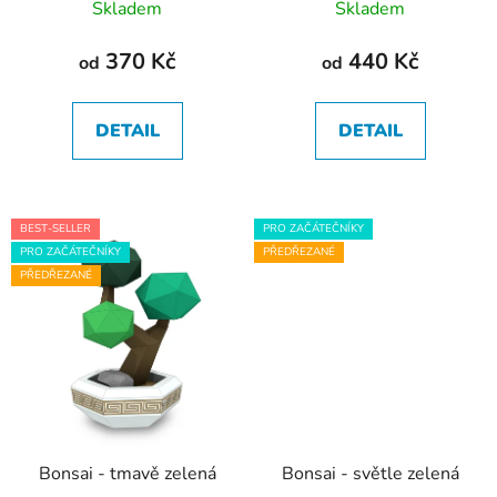
Skladem
Skladem
t
ů
370 Kč
440 Kč
od
od
DETAIL
DETAIL
BEST-SELLER
PRO ZAČÁTEČNÍKY
PRO ZAČÁTEČNÍKY
PŘEDŘEZANÉ
PŘEDŘEZANÉ
Bonsai - tmavě zelená
Bonsai - světle zelená