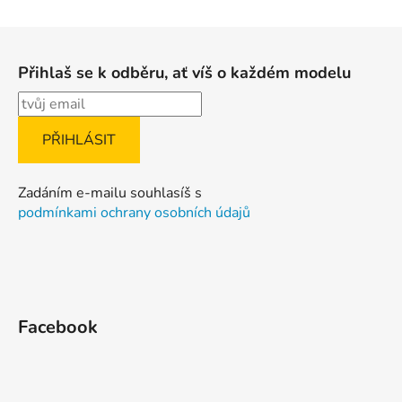
Z
á
Přihlaš se k odběru, ať víš o každém modelu
p
a
t
í
Zadáním e-mailu souhlasíš s
podmínkami ochrany osobních údajů
Facebook