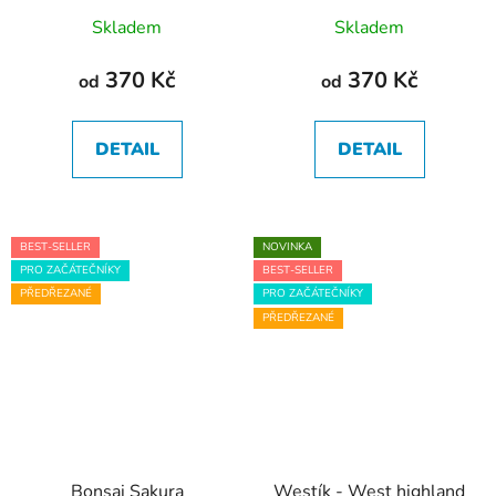
Skladem
Skladem
370 Kč
370 Kč
od
od
DETAIL
DETAIL
BEST-SELLER
NOVINKA
PRO ZAČÁTEČNÍKY
BEST-SELLER
PŘEDŘEZANÉ
PRO ZAČÁTEČNÍKY
PŘEDŘEZANÉ
Bonsai Sakura
Westík - West highland