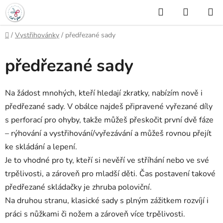
Přejít
Hledat
NÁKUP
na
KOŠÍK
obsah
Domů
/
Vystřihovánky
/
předřezané sady
předřezané sady
Na žádost mnohých, kteří hledají zkratky, nabízím nově i
předřezané sady. V obálce najdeš připravené vyřezané díly
s perforací pro ohyby, takže můžeš přeskočit první dvě fáze
– rýhování a vystřihování/vyřezávání a můžeš rovnou přejít
ke skládání a lepení.
Je to vhodné pro ty, kteří si nevěří ve stříhání nebo ve své
trpělivosti, a zároveň pro mladší děti. Čas postavení takové
předřezané skládačky je zhruba poloviční.
Na druhou stranu, klasické sady s plným zážitkem rozvíjí i
práci s nůžkami či nožem a zároveň více trpělivosti.