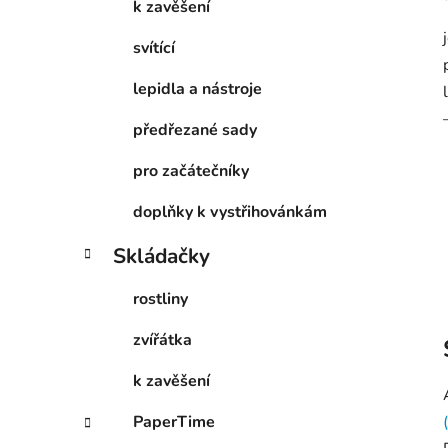
k zavěšení
p
a
svítící
n
lepidla a nástroje
e
l
předřezané sady
pro začátečníky
doplňky k vystřihovánkám
Skládačky
rostliny
zvířátka
k zavěšení
PaperTime