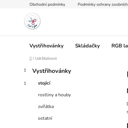
Přejít
Obchodní podmínky
Podmínky ochrany osobních
na
obsah
Vystřihovánky
Skládačky
RGB l
Domů
/
Udržitelnost
P
K
Přeskočit
Vystřihovánky
a
kategorie
o
t
s
stojící
e
t
g
rostliny a houby
r
o
a
r
zvířátka
i
n
e
n
ostatní
í