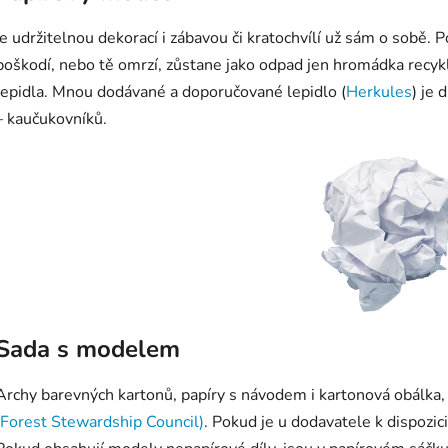
je udržitelnou dekorací i zábavou či kratochvílí už sám o sobě
poškodí, nebo tě omrzí, zůstane jako odpad jen hromádka recy
lepidla. Mnou dodávané a doporučované lepidlo (
Herkules
) je 
– kaučukovníků.
Sada s modelem
Archy barevných kartonů, papíry s návodem i kartonová obálka, 
(Forest Stewardship Council)
. Pokud je u dodavatele k dispozici