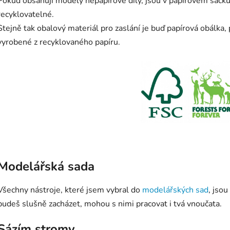
Pokud obsahují modely nepapírové díly, jsou v papírovém sáčku
recyklovatelné.
Stejně tak obalový materiál pro zaslání je buď papírová obálka,
vyrobené z recyklovaného papíru.
Modelářská sada
Všechny nástroje, které jsem vybral do
modelářských sad
, jso
budeš slušně zacházet, mohou s nimi pracovat i tvá vnoučata.
Sázím stromy