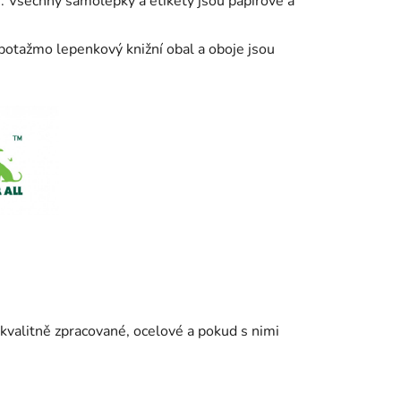
. Všechny samolepky a etikety jsou papírové a
 potažmo lepenkový knižní obal a oboje jsou
u kvalitně zpracované, ocelové a pokud s nimi