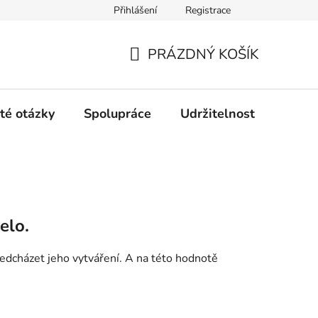
Přihlášení
Registrace
PRÁZDNÝ KOŠÍK
NÁKUPNÍ
KOŠÍK
té otázky
Spolupráce
Udržitelnost
Konta
elo.
ředcházet jeho vytváření. A na této hodnotě