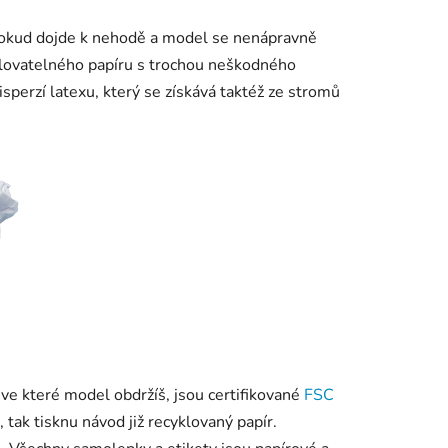
. Pokud dojde k nehodě a model se nenápravně
klovatelného papíru s trochou neškodného
disperzí latexu, který se získává taktéž ze stromů
ve které model obdržíš, jsou certifikované
FSC
, tak tisknu návod již recyklovaný papír.