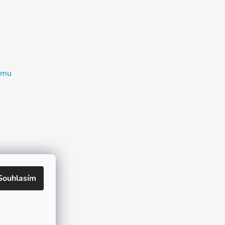
ramu
Souhlasím