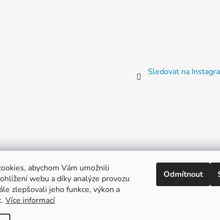
Sledovat na Instag
cookies, abychom Vám umožnili
Odmítnout
ohlížení webu a díky analýze provozu
Instagram
TikTok
YouTube
Facebook
Etsy
le zlepšovali jeho funkce, výkon a
t.
Více informací