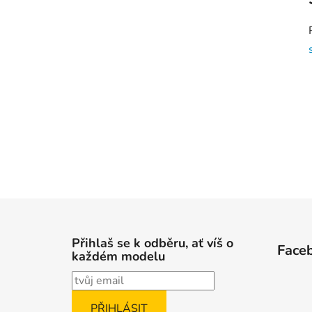
Z
á
Přihlaš se k odběru, ať víš o
Face
p
každém modelu
a
t