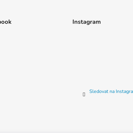
ý
p
i
s
book
Instagram
u
Sledovat na Instag