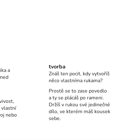
tvorba
ika a
Znáš ten pocit, kdy vytvoříš
hned
něco vlastníma rukama?
Prostě se to zase povedlo
a ty se plácáš po rameni.
vivost,
Držíš v rukou své jedinečné
 vlastní
dílo, ve kterém máš kousek
voj nebo
sebe.