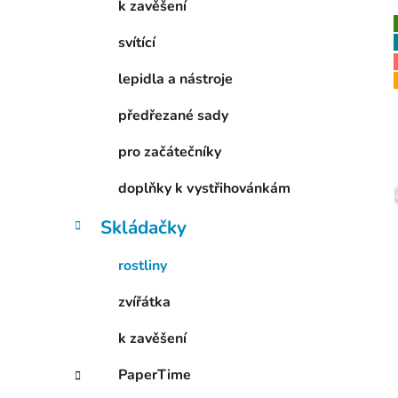
k zavěšení
p
a
svítící
n
lepidla a nástroje
i
e
l
předřezané sady
pro začátečníky
doplňky k vystřihovánkám
Skládačky
rostliny
zvířátka
k zavěšení
PaperTime