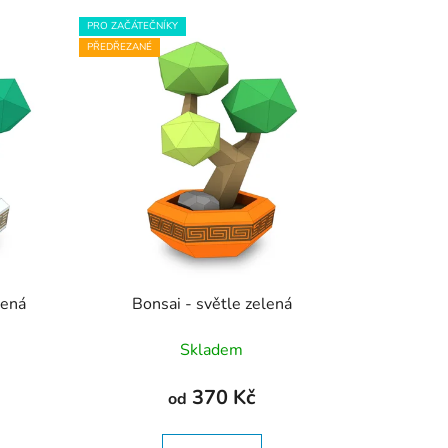
p
PRO ZAČÁTEČNÍKY
r
PŘEDŘEZANÉ
o
d
u
k
t
ů
lená
Bonsai - světle zelená
Skladem
370 Kč
od