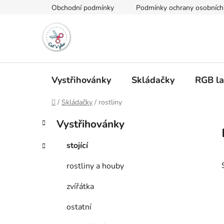
Přejít
Obchodní podmínky
Podmínky ochrany osobních
na
obsah
Vystřihovánky
Skládačky
RGB l
Domů
/
Skládačky
/
rostliny
P
K
Přeskočit
Vystřihovánky
a
kategorie
o
t
s
stojící
e
t
g
rostliny a houby
r
o
a
r
zvířátka
i
n
e
n
ostatní
í