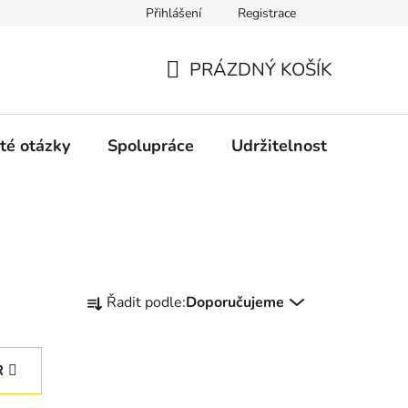
Přihlášení
Registrace
PRÁZDNÝ KOŠÍK
NÁKUPNÍ
KOŠÍK
té otázky
Spolupráce
Udržitelnost
Konta
Ř
Řadit podle:
Doporučujeme
a
z
e
R
n
í