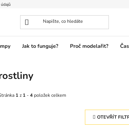
 údajů
ampy
Jak to funguje?
Proč modelařit?
Čas
rostliny
Stránka
1
z
1
-
4
položek celkem
OTEVŘÍT FILT