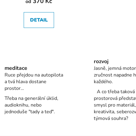
370 Kč
od
DETAIL
O
v
l
rozvoj
á
meditace
Jasně, jemná motor
d
Ruce přejdou na autopilota
zručnost napadne 
a
a tvá hlava dostane
každého.
c
prostor…
í
A co třeba taková
p
Třeba na generální úklid,
prostorová předsta
r
audioknihu, nebo
smysl pro materiál,
v
jednoduše "tady a teď".
kreativita, seberoz
k
týmová souhra?
y
v