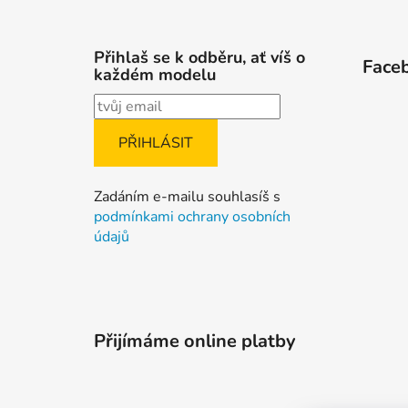
Z
á
Přihlaš se k odběru, ať víš o
Face
p
každém modelu
a
t
í
Zadáním e-mailu souhlasíš s
podmínkami ochrany osobních
údajů
Přijímáme online platby