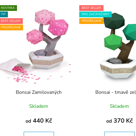
V
NOVINKA
BEST-SELLER
ý
TIP
PRO ZAČÁTEČNÍKY
p
BEST-SELLER
PŘEDŘEZANÉ
PŘEDŘEZANÉ
s
p
r
o
d
u
k
t
Bonsai Zamilovaných
Bonsai - tmavě ze
ů
Skladem
Skladem
440 Kč
370 Kč
od
od