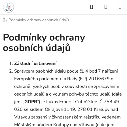
Přejít
Hledat
NÁKUP
na
KOŠÍK
obsah
Domů
/
Podmínky ochrany osobních údajů
Podmínky ochrany
osobních údajů
Základní ustanovení
Správcem osobních údajů podle čl. 4 bod 7 nařízení
Evropského parlamentu a Rady (EU) 2016/679 o
ochraně fyzických osob v souvislosti se zpracováním
osobních údajů a o volném pohybu těchto údajů (dále
jen: „
GDPR
”) je Lukáš Fronc – Cut'n'Glue IČ 758 49
020 se sídlem Okrajová 1149, 278 01 Kralupy nad
Vltavou zapsaný v živnostenském rejstříku vedeném
Městským úřadem Kralupy nad Vltavou
(dále jen: