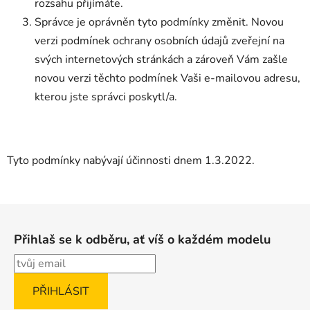
rozsahu přijímáte.
Správce je oprávněn tyto podmínky změnit. Novou
verzi podmínek ochrany osobních údajů zveřejní na
svých internetových stránkách a zároveň Vám zašle
novou verzi těchto podmínek Vaši e-mailovou adresu,
kterou jste správci poskytl/a.
Tyto podmínky nabývají účinnosti dnem 1.3.2022.
Z
á
Přihlaš se k odběru, ať víš o každém modelu
p
a
t
í