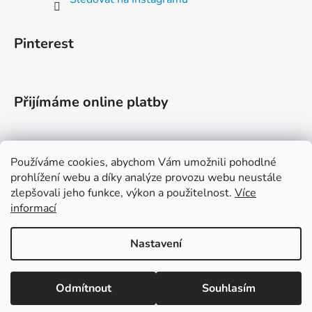
Pinterest
Přijímáme online platby
Používáme cookies, abychom Vám umožnili pohodlné
prohlížení webu a díky analýze provozu webu neustále
zlepšovali jeho funkce, výkon a použitelnost.
Více
informací
Instagram
TikTok
YouTube
Facebook
Etsy
Nastavení
Odmítnout
Souhlasím
Vytvořil Shoptet
Copyright 2026
Cut'n'Glue
. Všechna práva vyhrazena.