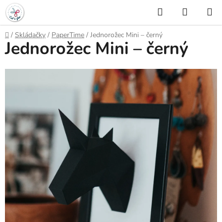
Přejít
Hledat
NÁKUP
na
KOŠÍK
obsah
Domů
/
Skládačky
/
PaperTime
/
Jednorožec Mini – černý
Jednorožec Mini – černý