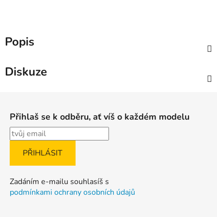
Popis
Diskuze
Z
á
Přihlaš se k odběru, ať víš o každém modelu
p
a
t
í
Zadáním e-mailu souhlasíš s
podmínkami ochrany osobních údajů