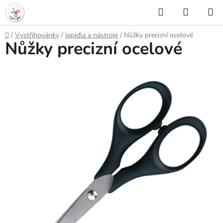
Přejít
Hledat
NÁKUP
na
KOŠÍK
obsah
Domů
/
Vystřihovánky
/
lepidla a nástroje
/
Nůžky precizní ocelové
Nůžky precizní ocelové