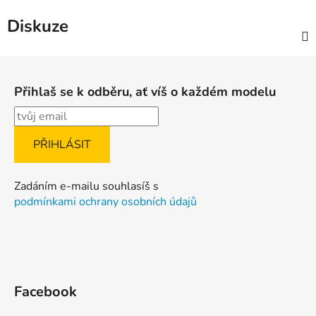
Diskuze
Z
á
Přihlaš se k odběru, ať víš o každém modelu
p
a
t
í
Zadáním e-mailu souhlasíš s
podmínkami ochrany osobních údajů
Facebook